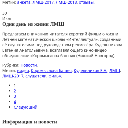
Метки:
анкета
,
ЛМШ-2017
,
ЛМШ-2018
,
отзывы
,
30
Июл
Один день из жизни ЛМШ
Предлагаем вниманию читателя короткий фильм о жизни
Летней математической школы «Интеллектуал», созданный
её слушателями под руководством режиссёра Кудельникова
Евгения Анатольевича, возглавляющего кино-видео
объединение «Коромыслова башня» (Нижний Новгород).
Рубрика:
Новости
,
Метки:
видео
,
Коромыслова башня
,
Кудельников Е.А.
,
ЛМШ
,
ЛМШ-2017
,
слушатели
,
фильм
,
1
2
3
4
Следующий
Информация и новости