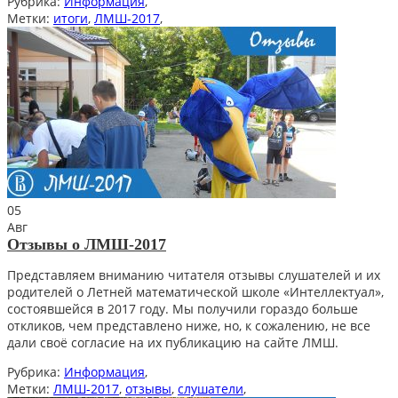
Рубрика:
Информация
,
Метки:
итоги
,
ЛМШ-2017
,
05
Авг
Отзывы о ЛМШ-2017
Представляем вниманию читателя отзывы слушателей и их
родителей о Летней математической школе «Интеллектуал»,
состоявшейся в 2017 году. Мы получили гораздо больше
откликов, чем представлено ниже, но, к сожалению, не все
дали своё согласие на их публикацию на сайте ЛМШ.
Рубрика:
Информация
,
Метки:
ЛМШ-2017
,
отзывы
,
слушатели
,