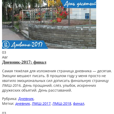
03
Авг
Дневник-2017: финал
Самая тяжёлая для изложения страница дневника — десятая.
Эмоции мешают писать. В прошлом году у меня просто не
хватило эмоциональных сил дописать финальную страницу
ЛМШ-2016. День прощаний, слёз, улыбок, искренних
дружеских объятий. День расставаний.
Рубрика:
Дневник
,
Метки:
дневник
,
ЛМШ-2017
,
ЛМШ-2018
,
финал
,
03