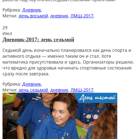
Рубрика:
Дневник
,
Метки:
день восьмой
,
дневник
,
ЛМШ-2017
,
29
Июл
Дневник-2017: день седьмой
Седьмой день изначально планировался как день спорта и
активного отдыха — именно таким он и стал. Хотя
математика присутствовала и здесь. Организаторы решили,
что вредно для здоровья начинать спортивные состязания
сразу после завтрака.
Рубрика:
Дневник
,
Метки:
день седьмой
,
дневник
,
ЛМШ-2017
,