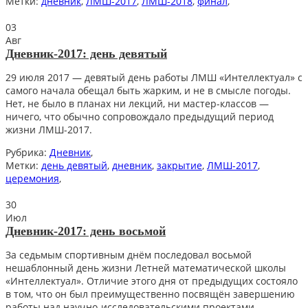
Метки:
дневник
,
ЛМШ-2017
,
ЛМШ-2018
,
финал
,
03
Авг
Дневник-2017: день девятый
29 июля 2017 — девятый день работы ЛМШ «Интеллектуал» с
самого начала обещал быть жарким, и не в смысле погоды.
Нет, не было в планах ни лекций, ни мастер-классов —
ничего, что обычно сопровождало предыдущий период
жизни ЛМШ-2017.
Рубрика:
Дневник
,
Метки:
день девятый
,
дневник
,
закрытие
,
ЛМШ-2017
,
церемония
,
30
Июл
Дневник-2017: день восьмой
За седьмым спортивным днём последовал восьмой
нешаблонный день жизни Летней математической школы
«Интеллектуал». Отличие этого дня от предыдущих состояло
в том, что он был преимущественно посвящён завершению
работы над научно-исследовательскими проектами.