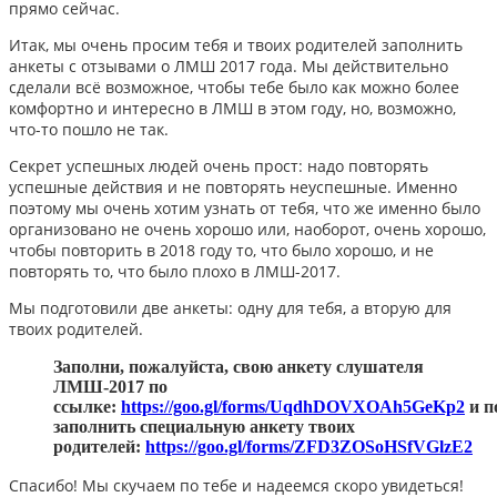
прямо сейчас.
Итак, мы очень просим тебя и твоих родителей заполнить
анкеты с отзывами о ЛМШ 2017 года. Мы действительно
сделали всё возможное, чтобы тебе было как можно более
комфортно и интересно в ЛМШ в этом году, но, возможно,
что-то пошло не так.
Секрет успешных людей очень прост: надо повторять
успешные действия и не повторять неуспешные. Именно
поэтому мы очень хотим узнать от тебя, что же именно было
организовано не очень хорошо или, наоборот, очень хорошо,
чтобы повторить в 2018 году то, что было хорошо, и не
повторять то, что было плохо в ЛМШ-2017.
Мы подготовили две анкеты: одну для тебя, а вторую для
твоих родителей.
Заполни, пожалуйста, свою анкету слушателя
ЛМШ-2017 по
ссылке:
https://goo.gl/forms/UqdhDOVXOAh5GeKp2
и п
заполнить специальную анкету твоих
родителей:
https://goo.gl/forms/ZFD3ZOSoHSfVGlzE2
Спасибо! Мы скучаем по тебе и надеемся скоро увидеться!