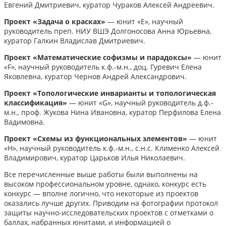
Евгений Дмитриевич, куратор Чураков Алексей Андреевич.
Проект «Задача о красках»
— юнит «Е», научный
руководитель преп. НИУ ВШЭ Долгоносова Анна Юрьевна,
куратор Галкин Владислав Дмитриевич.
Проект «Математические софизмы и парадоксы»
— юнит
«F», научный руководитель к.ф.-м.н., доц. Гуревич Елена
Яковлевна, куратор Чернов Андрей Александрович.
Проект «Топологические инварианты и топологическая
классификация»
— юнит «G», научный руководитель д.ф.-
м.н., проф. Жукова Нина Ивановна, куратор Перфилова Елена
Вадимовна.
Проект «Схемы из функциональных элементов»
— юнит
«H», научный руководитель к.ф.-м.н., с.н.с. Клименко Алексей
Владимирович, куратор Царьков Илья Николаевич.
Все перечисленные выше работы были выполнены на
высоком профессиональном уровне, однако, конкурс есть
конкурс — вполне логично, что некоторые из проектов
оказались лучше других. Приводим на фотографии протокол
защиты научно-исследовательских проектов с отметками о
баллах, набранных юнитами, и информацией о