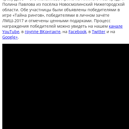
Полина Павлова из посёлка Новосмолинский Нижегородской
области. Обе участницы были объявлены победителями в
игре «Тайна рингов», победителями в личном зачёте
ЛМШ-2017 и отмечены ценными подарками. Процесс
награждения победителей можно увидеть на нашем
канале
YouTube
, в
группе ВКонтакте
, на
Facebook
, в
Twitter
и на
Google+
.