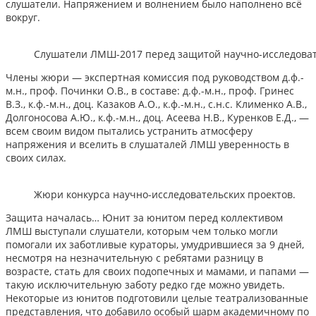
слушатели. Напряжением и волнением было наполнено всё
вокруг.
Слушатели ЛМШ-2017 перед защитой научно-исследоват
Члены жюри — экспертная комиссия под руководством д.ф.-
м.н., проф. Починки О.В., в составе: д.ф.-м.н., проф. Гринес
В.З., к.ф.-м.н., доц. Казаков А.О., к.ф.-м.н., с.н.с. Клименко А.В.,
Долгоносова А.Ю., к.ф.-м.н., доц. Асеева Н.В., Куренков Е.Д., —
всем своим видом пытались устранить атмосферу
напряжения и вселить в слушаталей ЛМШ уверенность в
своих силах.
Жюри конкурса научно-исследовательских проектов.
Защита началась… Юнит за юнитом перед коллективом
ЛМШ выступали слушатели, которым чем только могли
помогали их заботливые кураторы, умудрившиеся за 9 дней,
несмотря на незначительную с ребятами разницу в
возрасте, стать для своих подопечных и мамами, и папами —
такую исключительную заботу редко где можно увидеть.
Некоторые из юнитов подготовили целые театрализованные
представления, что добавило особый шарм академичному по