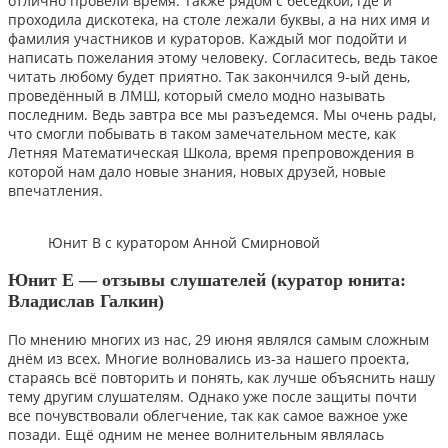
отлично провели время. Также рядом с беседкой, где и
проходила дискотека, на столе лежали буквы, а на них имя и
фамилия участников и кураторов. Каждый мог подойти и
написать пожелания этому человеку. Согласитесь, ведь такое
читать любому будет приятно. Так закончился 9-ый день,
проведённый в ЛМШ, который смело модно называть
последним. Ведь завтра все мы разъедемся. Мы очень рады,
что смогли побывать в таком замечательном месте, как
Летняя Математическая Школа, время препровождения в
которой нам дало новые знания, новых друзей, новые
впечатления.
Юнит В с куратором Анной Смирновой
Юнит Е — отзывы слушателей (куратор юнита:
Владислав Галкин)
По мнению многих из нас, 29 июня являлся самым сложным
днём из всех. Многие волновались из-за нашего проекта,
стараясь всё повторить и понять, как лучше объяснить нашу
тему другим слушателям. Однако уже после защиты почти
все почувствовали облегчение, так как самое важное уже
позади. Ещё одним не менее волнительным являлась