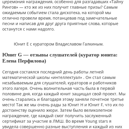
церемония награждения, особенно для разгадавших «Тайну
Рингов» — кто же из них получит главные призы? Самым
ожидаемым событием стала дискотека, на которой мы
отлично провели время, потанцевав под замечательные
песни и написав для друг друга приятные слова, которые
останутся с нами надолго.
Юнит Е с куратором Владиславом Галкиным.
Юнит G — отзывы слушателей (куратор юнита:
Елена Перфилова)
Сегодня состаялся последний день работы летней
математической школы «интеллектуал» . Он стал самым
незабываемым для слушателей, кураторов и работников
этого лагеря. Очень волнительная часть была в первой
половине дня, когда каждый юнит защищал свой проект. Мы
очень старались и благодаря этому заняли почетное третье
место! Так же мы очень рады за Юнит Н и Юнит F, что их по
достоинству оценило жюри. Затем было великолепное
награждение, где каждый смог получить заслуженный
сертификат за участие в ЛМШ. Во время Young stars я
увидела совершенно разные выступления и каждый из них