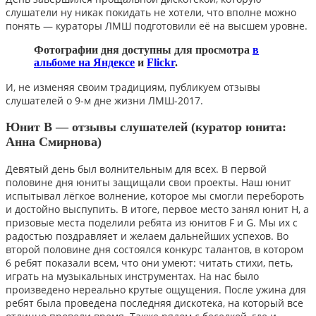
слушатели ну никак покидать не хотели, что вполне можно
понять — кураторы ЛМШ подготовили её на высшем уровне.
Фотографии дня доступны для просмотра
в
альбоме на Яндексе
и
Flickr
.
И, не изменяя своим традициям, публикуем отзывы
слушателей о 9-м дне жизни ЛМШ-2017.
Юнит B — отзывы слушателей (куратор юнита:
Анна Смирнова)
Девятый день был волнительным для всех. В первой
половине дня юниты защищали свои проекты. Наш юнит
испытывал лёгкое волнение, которое мы смогли перебороть
и достойно выспупить. В итоге, первое место занял юнит H, а
призовые места поделили ребята из юнитов F и G. Мы их с
радостью поздравляет и желаем дальнейших успехов. Во
второй половине дня состоялся конкурс талантов, в котором
6 ребят показали всем, что они умеют: читать стихи, петь,
играть на музыкальных инструментах. На нас было
произведено нереально крутые ощущения. После ужина для
ребят была проведена последняя дискотека, на который все