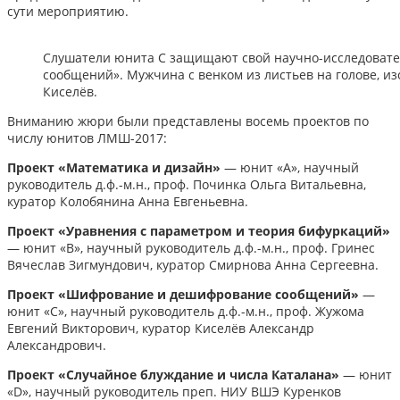
сути мероприятию.
Слушатели юнита С защищают свой научно-исследоват
сообщений». Мужчина с венком из листьев на голове, 
Киселёв.
Вниманию жюри были представлены восемь проектов по
числу юнитов ЛМШ-2017:
Проект «Математика и дизайн»
— юнит «А», научный
руководитель д.ф.-м.н., проф. Починка Ольга Витальевна,
куратор Колобянина Анна Евгеньевна.
Проект «Уравнения с параметром и теория бифуркаций»
— юнит «В», научный руководитель д.ф.-м.н., проф. Гринес
Вячеслав Зигмундович, куратор Смирнова Анна Сергеевна.
Проект «Шифрование и дешифрование сообщений»
—
юнит «С», научный руководитель д.ф.-м.н., проф. Жужома
Евгений Викторович, куратор Киселёв Александр
Александрович.
Проект «Случайное блуждание и числа Каталана»
— юнит
«D», научный руководитель преп. НИУ ВШЭ Куренков