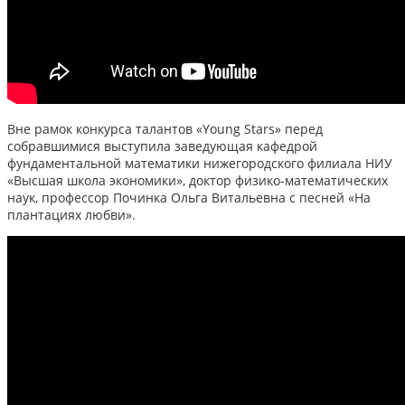
Вне рамок конкурса талантов «Young Stars» перед
собравшимися выступила заведующая кафедрой
фундаментальной математики нижегородского филиала НИУ
«Высшая школа экономики», доктор физико-математических
наук, профессор Починка Ольга Витальевна с песней «На
плантациях любви».