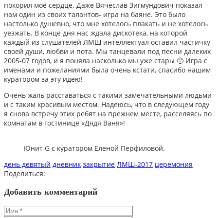
покорил моё сердце. Даже Вячеслав Зигмундович показал
нам один из своих талантов- игра на баяне. Это было
настолько душевно, что мне хотелось плакать и не хотелось
уезжать. В конце дня нас ждала дискотека, на которой
каждый из слушателей ЛМШ интеллектуал оставил частичку
своей души, любви и пота. Мы танцевали под песни далеких
2005-07 годов, и я поняла насколько мы уже стары 🙁 Игра с
именами и пожеланиями была очень кстати, спасибо нашим
куратором за эту идею!
Очень жаль расставаться с такими замечательными людьми
и с таким красивым местом. Надеюсь, что в следующем году
я снова встречу этих ребят на прежнем месте, расселяясь по
комнатам в гостинице «Дядя Ваня»!
Юнит G с куратором Еленой Перфиловой.
день девятый
дневник
закрытие
ЛМШ-2017
церемония
Поделиться:
Добавить комментарий