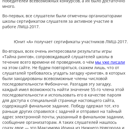
победителей всевозможных конкурсов, а их было достаточно
много.
Во-первых, все слушатели были отмечены организаторами
школы сертификатом слушателя за активное участие в
работе ЛМШ-2017.
Юнит «А» получает сертификаты участников ЛМШ-2017.
Во-вторых, всех очень интересовали результаты игры
«Тайна рингов», сопровождавшей слушателей школы в
течение всего времени её проведения, о чём
мы уже писали
на этом сайте. Не будем повторяться, скажем лишь, что от
слушаталей требовалось угадать загадку «рингов», в которых
были закодированы всевозможные члены числовой
последовательности Фибоначчи. Разгадав эту загадку,
каждый имел возможность найти значение 55-го члена этой
последовательности и использовать его в качестве пароля
для доступа к специальной странице настоящего сайта,
содержащей финальное задание. Победу одержал тот, кто
раньше других справился с задачей и отправил на тайный
адрес электронной почты, указанный в финальном задании,
сообщение организаторам. А таких слушателей нашлось
сразу двое — это Максимова Ирина из Нижнего Новгорода и