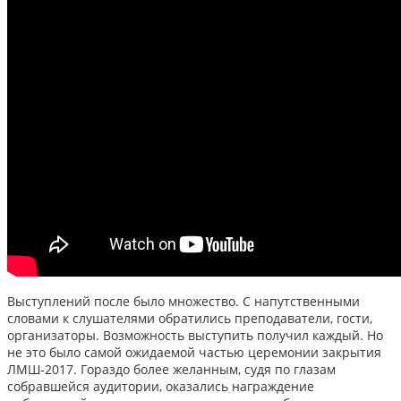
Выступлений после было множество. С напутственными
словами к слушателями обратились преподаватели, гости,
организаторы. Возможность выступить получил каждый. Но
не это было самой ожидаемой частью церемонии закрытия
ЛМШ-2017. Гораздо более желанным, судя по глазам
собравшейся аудитории, оказались награждение