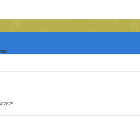
тях
 607675