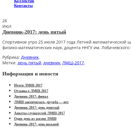
Коллектив
Контакты
26
Июл
Дневник-2017: день пятый
Спортивное утро 25 июля 2017 года Летней математической 
физико-математических наук, доцента ННГУ им. Лобачевского
Рубрика:
Дневник
,
Метки:
день пятый
,
дневник
,
ЛМШ-2017
,
Информация и новости
Итоги ЛМШ-2017
Отзывы о ЛМШ-2017
Дневник-2017: финал
ЛМШ закончилась, дружба — нет
Дневник-2017: день девятый
Анкеты слушателей ЛМШ-2017
Один день из жизни ЛМШ
Дневник-2017: день восьмой