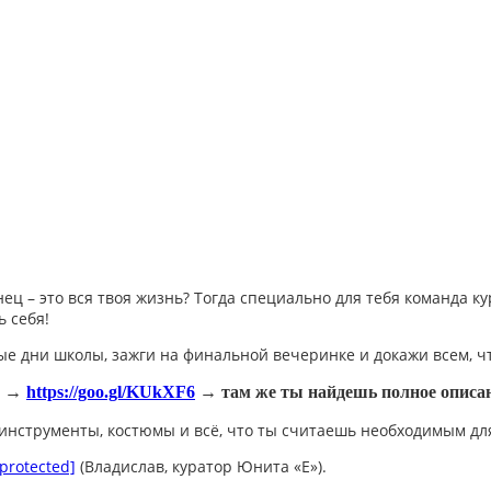
анец – это вся твоя жизнь? Тогда специально для тебя команда
ь себя!
вые дни школы, зажги на финальной вечеринке и докажи всем, 
­
→
https://goo.gl/KUkXF6
→
там же ты найдешь полное описа
 инструменты, костюмы и всё, что ты считаешь необходимым дл
 protected]
(Владислав, куратор Юнита «Е»).